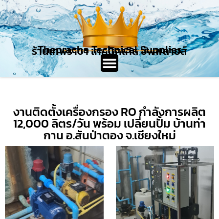
Thepracha Technical Supplies
ร้านเทพราชา เทคนิคเคิล ซัพพลายส์
งานติดตั้งเครื่องกรอง RO กำลังการผลิต
12,000 ลิตร/วัน พร้อม เปลี่ยนปั้ม บ้านท่า
กาน อ.สันป่าตอง จ.เชียงใหม่