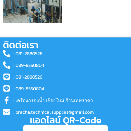
ติดต่อเรา
: 081-2880526
: 089-8550804
: 081-2880526
: 089-8550804
: เครื่องกรองน้ำ เชียงใหม่ ร้านเทพราชา
: pracha.technical.supplies@gmail.com
แอดไลน์ QR-Code