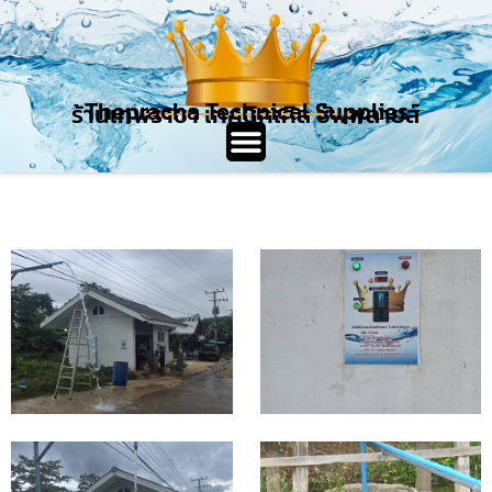
Thepracha Technical Supplies
ร้านเทพราชา เทคนิคเคิล ซัพพลายส์