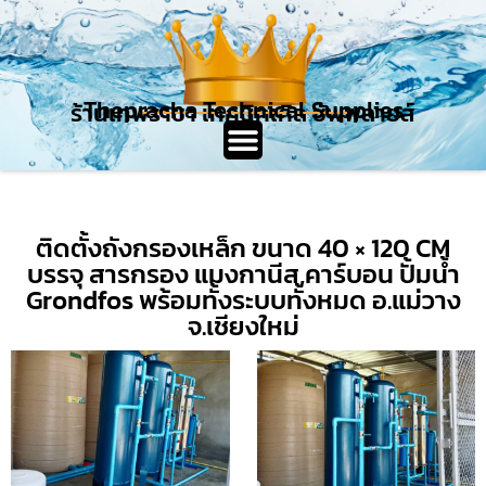
Thepracha Technical Supplies
ร้านเทพราชา เทคนิคเคิล ซัพพลายส์
ติดตั้งถังกรองเหล็ก ขนาด 40 × 120 CM
บรรจุ สารกรอง แมงกานีส,คาร์บอน ปั้มน้ำ
Grondfos พร้อมทั้งระบบทั้งหมด อ.แม่วาง
จ.เชียงใหม่