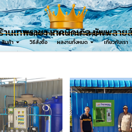
ร้านเทพราชา เทคนิคเคิล ซัพพลายส
Thepracha Technical Supplies
สินค้า
วิธีสั่งซื้อ
ผลงานทั้งหมด
เกี่ยวกับเรา